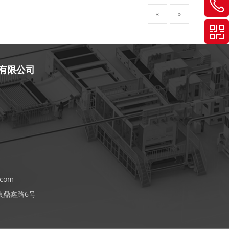
«
»
有限公司
.com
镇鼎鑫路6号