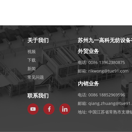
关于我们
苏州九一高科无纺设备
外贸业务
视频
下载
电话:
0086 13962380875
新闻
邮箱:
rikwong@tue91.com
常见问题
内销业务
联系我们
电话:
0086 18852969596
邮箱:
qiang.zhuang@tue91
地址: 中国江苏省常熟市支塘