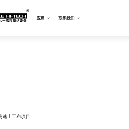
应用
联系我们
高速土工布项目